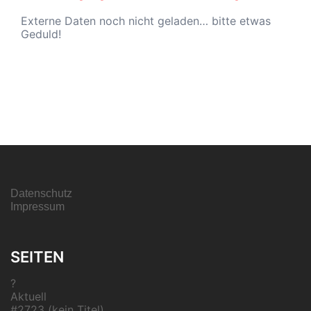
Externe Daten noch nicht geladen… bitte etwas
Geduld!
Datenschutz
Impressum
SEITEN
?
Aktuell
#2723 (kein Titel)