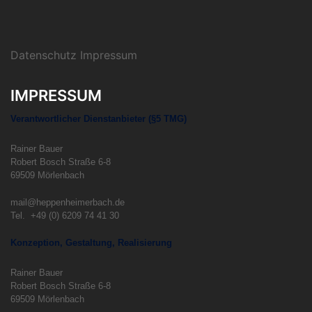
Datenschutz Impressum
IMPRESSUM
Verantwortlicher Dienstanbieter (§5 TMG)
Rainer Bauer
Robert Bosch Straße 6-8
69509 Mörlenbach
mail@heppenheimerbach.de
Tel. +49 (0) 6209 74 41 30
Konzeption, Gestaltung, Realisierung
Rainer Bauer
Robert Bosch Straße 6-8
69509 Mörlenbach