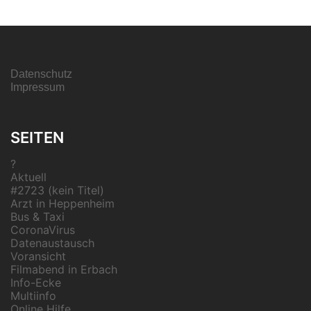
Datenschutz
Impressum
SEITEN
?
Aktuell
#2723 (kein Titel)
Arzt in Heppenheim
Bus & Taxi
CoronaVirus
Datenaustausch
Voransicht
Filmabend in Erbach
Info-Ecke
Multiinfo
Online Hilfe