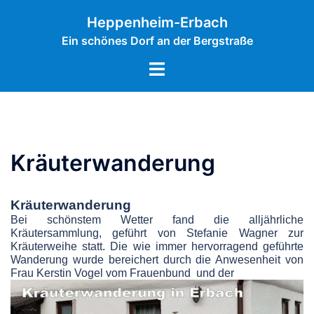
Zum
Inhalt
Heppenheim-Erbach
springen
Ein schönes Dorf an der Bergstraße
Menü
umschalten
Kräuterwanderung
Kräuterwanderung
Bei schönstem Wetter fand die alljährliche
Kräutersammlung, geführt von
Stefanie Wagner zur
Kräuterweihe statt. Die wie immer hervorragend geführte
Wanderung
wurde bereichert durch die Anwesenheit von
Frau Kerstin Vogel vom Frauenbund und der