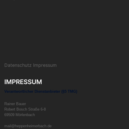
Datenschutz Impressum
IMPRESSUM
Verantwortlicher Dienstanbieter (§5 TMG)
Rainer Bauer
Robert Bosch Straße 6-8
69509 Mörlenbach
mail@heppenheimerbach.de