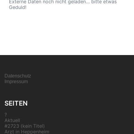
Externe Daten noch nicht geladen… bitte etwas
Geduld!
Datenschutz
Impressum
SEITEN
?
Aktuell
#2723 (kein Titel)
Arzt in Heppenheim