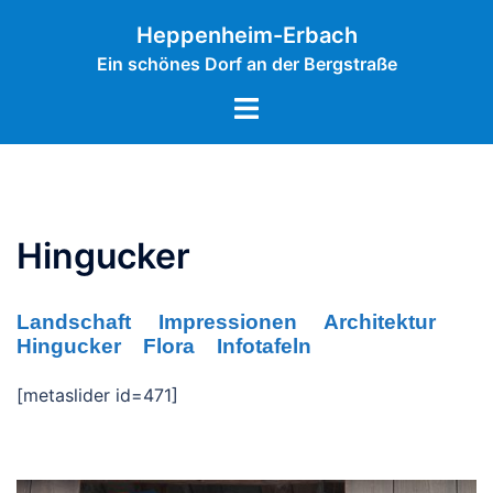
Zum
Inhalt
Heppenheim-Erbach
springen
Ein schönes Dorf an der Bergstraße
Menü
umschalten
Hingucker
Landschaft
Impressionen
Architektur
Hingucker
Flora
Infotafeln
[metaslider id=471]