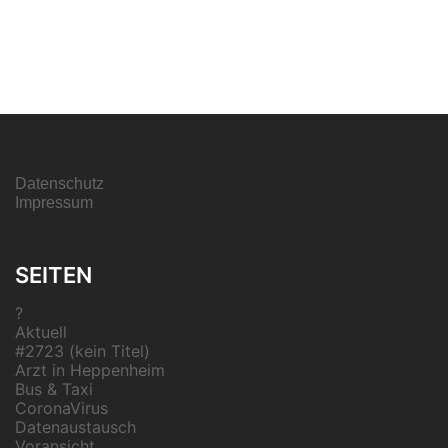
Datenschutz
Impressum
SEITEN
?
Aktuell
#2723 (kein Titel)
Arzt in Heppenheim
Bus & Taxi
CoronaVirus
Datenaustausch
Voransicht