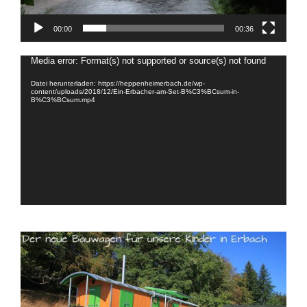
00:00
00:36
Video-
Media error: Format(s) not supported or source(s) not found
Player
Datei herunterladen: https://heppenheimerbach.de/wp-
content/uploads/2018/12/Ein-Erbacher-am-Set-B%C3%BCsum-in-
B%C3%BCsum.mp4