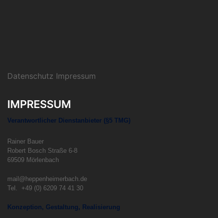
Datenschutz Impressum
IMPRESSUM
Verantwortlicher Dienstanbieter (§5 TMG)
Rainer Bauer
Robert Bosch Straße 6-8
69509 Mörlenbach
mail@heppenheimerbach.de
Tel. +49 (0) 6209 74 41 30
Konzeption, Gestaltung, Realisierung