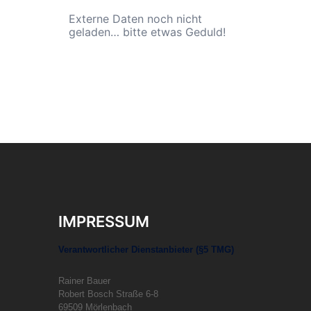
Externe Daten noch nicht
geladen… bitte etwas Geduld!
IMPRESSUM
Verantwortlicher Dienstanbieter (§5 TMG)
Rainer Bauer
Robert Bosch Straße 6-8
69509 Mörlenbach